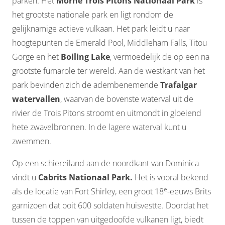
parken. Het
Morne Trois Pitons Nationaal Park
is
het grootste nationale park en ligt rondom de
gelijknamige actieve vulkaan. Het park leidt u naar
hoogtepunten de Emerald Pool, Middleham Falls, Titou
Gorge en het
Boiling Lake
, vermoedelijk de op een na
grootste fumarole ter wereld. Aan de westkant van het
park bevinden zich de adembenemende
Trafalgar
watervallen
, waarvan de bovenste waterval uit de
rivier de Trois Pitons stroomt en uitmondt in gloeiend
hete zwavelbronnen. In de lagere waterval kunt u
zwemmen.
Op een schiereiland aan de noordkant van Dominica
vindt u
Cabrits Nationaal Park.
Het is vooral bekend
e
als de locatie van Fort Shirley, een groot 18
-eeuws Brits
garnizoen dat ooit 600 soldaten huisvestte. Doordat het
tussen de toppen van uitgedoofde vulkanen ligt, biedt