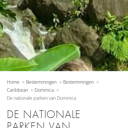
Home
Bestemmingen
Bestemmingen
Caribbean
Dominica
De nationale parken van Dominica
DE NATIONALE
PARKEN VAN