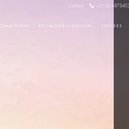
Contact
+31 (0) 487540
TEMMINGEN
REISMOGELIJKHEDEN
CRUISES