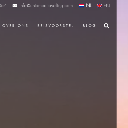
info@untamedtravelling.com
NL
EN
367
OVER ONS
REISVOORSTEL
BLOG