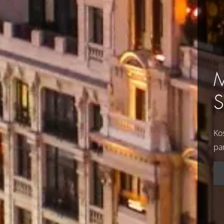
Ko
pa