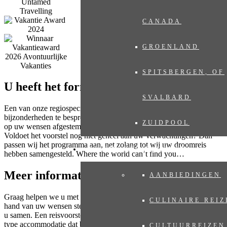
CANADA
GROENLAND
SPITSBERGEN, OF
U heeft het formulier ingevuld. En dan?
SVALBARD
Een van onze regiospecialisten neemt contact met u op om eventuele
bijzonderheden te bespreken, waarna u binnen twee werkdagen een
ZUIDPOOL
op uw wensen afgestemd reisvoorstel ontvangt, geheel vrijblijvend.
Voldoet het voorstel nog niet geheel aan uw verwachtingen? Dan
passen wij het programma aan, net zolang tot wij uw droomreis
REISMOGELIJKHEDEN
hebben samengesteld. Where the world can’t find you…
Meer informatie?
AANBIEDINGEN
Graag helpen we u met het samenstellen van uw droomreis. Aan de
CULINAIRE REIZ
hand van uw wensen stelt onze regiospecialist een reis op maat voor
u samen. Een reisvoorstel met hoogtepunten die u gekozen heeft, het
type accommodatie dat bij u past en de reisduur die u wenst. Neem
CULTUURREIZEN