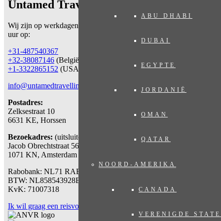
Untamed Travelling
ABU DHABI
Wij zijn op werkdagen telefonisch bereikbaar
van 09.00 – 17.30
uur op:
DUBAI
+31-487540367
+32-38087146
(België)
EGYPTE
+1-3322865152
(USA)
info@untamedtravelling.com
JORDANIË
Postadres:
Zelksestraat 10
OMAN
6631 KE, Horssen
Bezoekadres:
(uitsluitend op afspraak)
QATAR
Jacob Obrechtstraat 56
1071 KN, Amsterdam
NOORD-AMERIKA
Rabobank: NL71 RABO 0112777767
BTW: NL858543928B01
KvK: 71007318
CANADA
Ik wil graag een reisvoorstel ontvangen
VERENIGDE STAT