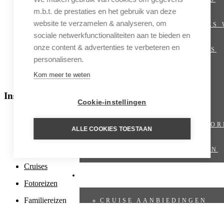
Latijns-Amerika
m.b.t. de prestaties en het gebruik van deze
website te verzamelen & analyseren, om
RIVIERCRUISES
Midden-Oosten
sociale netwerkfunctionaliteiten aan te bieden en
Noord-Amerika
onze content & advertenties te verbeteren en
SHORT BREAKS
personaliseren.
Oceanië en Polynesië
Kom meer te weten
STRAND
Poolgebieden
Inspiratie
TREINREIZEN
Cookie-instellingen
Aanbiedingen
VIRTUOSO VOOR
ALLE COOKIES TOESTAAN
Culinaire reizen
Cultuurreizen
WANDELREIZEN
Cruises
CRUISES
Fotoreizen
Familiereizen
CRUISE AANBIEDINGEN
Fly & Drive