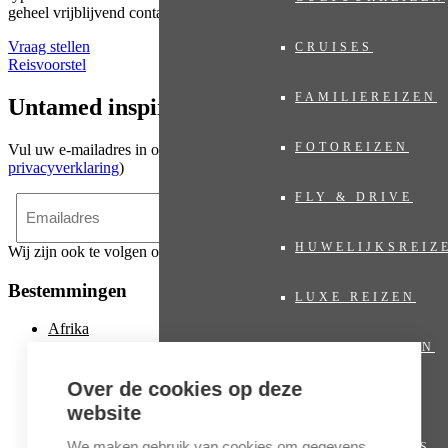
geheel vrijblijvend contact met ons op. Wij adviseren u met plezier!
Vraag stellen
CRUISES
Reisvoorstel
FAMILIEREIZEN
Untamed inspiratie
FOTOREIZEN
Vul uw e-mailadres in om u in te schrijven voor de nieuwsbrief (zie
privacyverklaring
)
FLY & DRIVE
SCHRIJF IN
HUWELIJKSREIZ
Wij zijn ook te volgen op:
Bestemmingen
LUXE REIZEN
Afrika
NATUURREIZEN
Azië
Over de cookies op deze
Caribbean
PRIVATE JET
website
Europa
We maken gebruik van cookies om gegevens
PRIVÉ VILLA’S