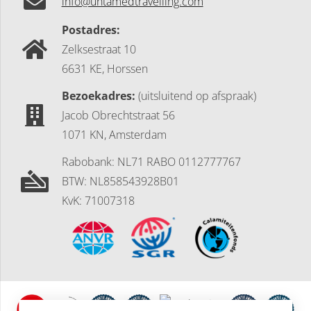
info@untamedtravelling.com
Postadres:
Zelksestraat 10
6631 KE, Horssen
Bezoekadres:
(uitsluitend op afspraak)
Jacob Obrechtstraat 56
1071 KN, Amsterdam
Rabobank: NL71 RABO 0112777767
BTW: NL858543928B01
KvK: 71007318