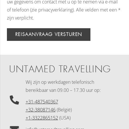
uw gegevens om contact met u op te nemen via e-mail
of telefoon (zie privacyverklaring). Alle velden met een *
zijn verplicht.
REISAANVRAAG VERSTUREN
UNTAMED TRAVELLING
Wij zijn op werkdagen telefonisch
bereikbaar
van 09.00 – 17.30 uur op:
+31-487540367
+32-38087146
(België)
+1-3322865152
(USA)