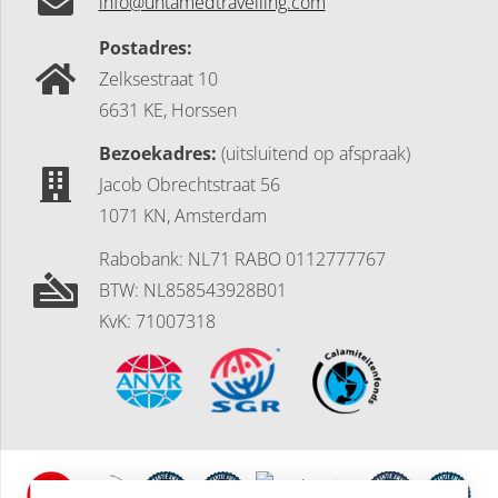
info@untamedtravelling.com
Postadres:
Zelksestraat 10
6631 KE, Horssen
Bezoekadres:
(uitsluitend op afspraak)
Jacob Obrechtstraat 56
1071 KN, Amsterdam
Rabobank: NL71 RABO 0112777767
BTW: NL858543928B01
KvK: 71007318