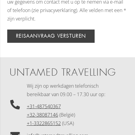
uw gegevens om contact met u op te nemen via e-mail
of telefoon (zie privacyverklaring). Alle velden met een *
zijn verplicht.
REISAANVRAAG VERSTUREN
UNTAMED TRAVELLING
Wij zijn op werkdagen telefonisch
bereikbaar
van 09.00 – 17.30 uur op:
+31-487540367
+32-38087146
(België)
+1-3322865152
(USA)