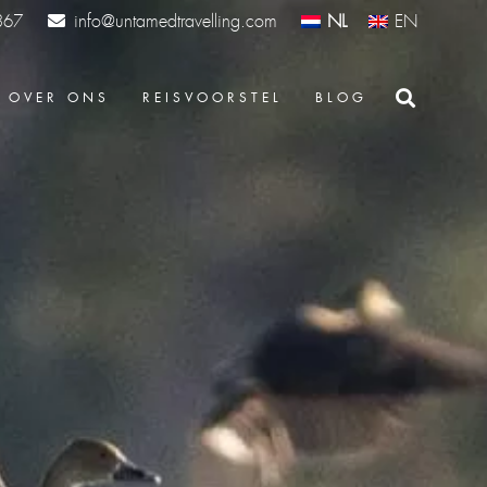
info@untamedtravelling.com
NL
EN
367
OVER ONS
REISVOORSTEL
BLOG