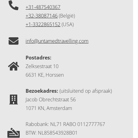
+31-487540367
+32-38087146
(België)
+1-3322865152
(USA)
info@untamedtravelling.com
Postadres:
Zelksestraat 10
6631 KE, Horssen
Bezoekadres:
(uitsluitend op afspraak)
Jacob Obrechtstraat 56
1071 KN, Amsterdam
Rabobank: NL71 RABO 0112777767
BTW: NL858543928B01