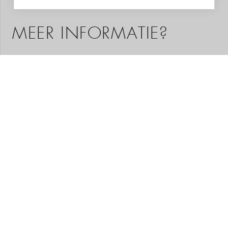
MEER INFORMATIE?
Graag helpen we u met het samenstellen van uw
droomreis. Aan de hand van uw wensen stelt onze
regiospecialist een reis op maat voor u samen. Een
reisvoorstel met hoogtepunten die u gekozen heeft, het
type accommodatie dat bij u past en de reisduur die u
wenst. Neem geheel vrijblijvend contact met ons op. Wij
adviseren u met plezier!
VRAAG STELLEN
REISVOORSTEL