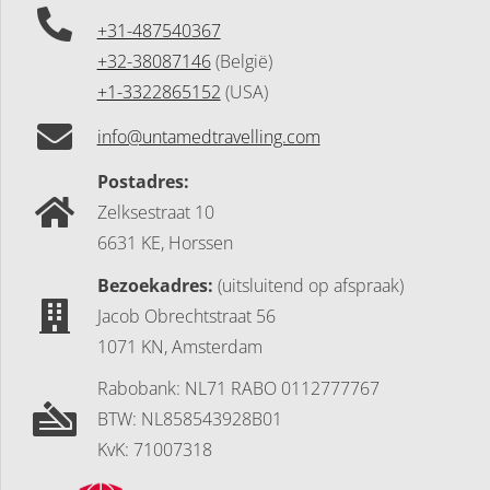
+31-487540367
+32-38087146
(België)
+1-3322865152
(USA)
info@untamedtravelling.com
Postadres:
Zelksestraat 10
6631 KE, Horssen
Bezoekadres:
(uitsluitend op afspraak)
Jacob Obrechtstraat 56
1071 KN, Amsterdam
Rabobank: NL71 RABO 0112777767
BTW: NL858543928B01
KvK: 71007318