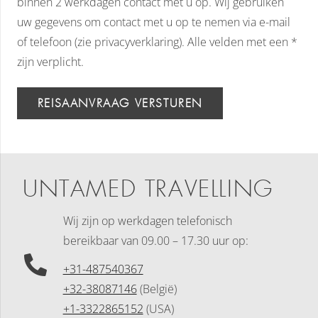
binnen 2 werkdagen contact met u op. Wij gebruiken
uw gegevens om contact met u op te nemen via e-mail
of telefoon (zie privacyverklaring). Alle velden met een *
zijn verplicht.
REISAANVRAAG VERSTUREN
UNTAMED TRAVELLING
Wij zijn op werkdagen telefonisch
bereikbaar
van 09.00 – 17.30 uur op:
+31-487540367
+32-38087146
(België)
+1-3322865152
(USA)