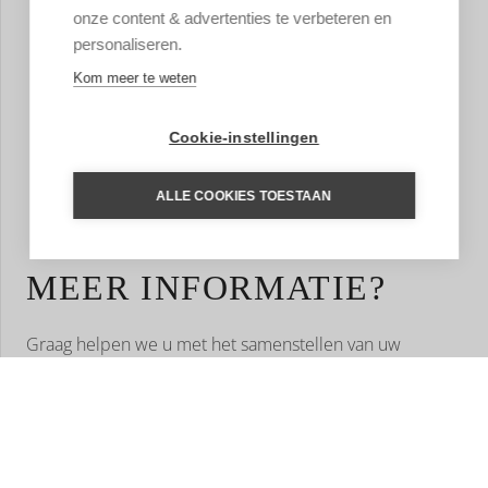
onze content & advertenties te verbeteren en
personaliseren.
Kom meer te weten
Cookie-instellingen
ALLE COOKIES TOESTAAN
MEER INFORMATIE?
Graag helpen we u met het samenstellen van uw
droomreis. Aan de hand van uw wensen stelt onze
regiospecialist een reis op maat voor u samen. Een
reisvoorstel met hoogtepunten die u gekozen heeft, het
type accommodatie dat bij u past en de reisduur die u