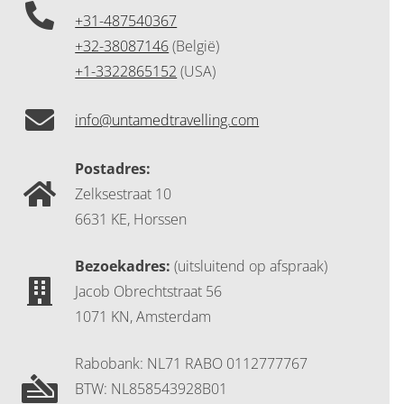
+31-487540367
+32-38087146
(België)
+1-3322865152
(USA)
info@untamedtravelling.com
Postadres:
Zelksestraat 10
6631 KE, Horssen
Bezoekadres:
(uitsluitend op afspraak)
Jacob Obrechtstraat 56
1071 KN, Amsterdam
Rabobank: NL71 RABO 0112777767
BTW: NL858543928B01