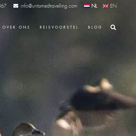
info@untamedtravelling.com
NL
EN
367
OVER ONS
REISVOORSTEL
BLOG