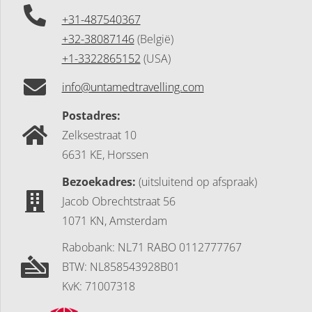
+31-487540367
+32-38087146
(België)
+1-3322865152
(USA)
info@untamedtravelling.com
Postadres:
Zelksestraat 10
6631 KE, Horssen
Bezoekadres:
(uitsluitend op afspraak)
Jacob Obrechtstraat 56
1071 KN, Amsterdam
Rabobank: NL71 RABO 0112777767
BTW: NL858543928B01
KvK: 71007318