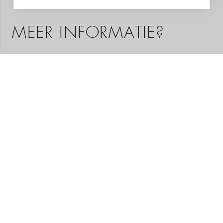
MEER INFORMATIE?
Graag helpen we u met het samenstellen van uw
droomreis. Aan de hand van uw wensen stelt onze
regiospecialist een reis op maat voor u samen. Een
reisvoorstel met hoogtepunten die u gekozen heeft, het
type accommodatie dat bij u past en de reisduur die u
wenst. Neem geheel vrijblijvend contact met ons op. Wij
adviseren u met plezier!
VRAAG STELLEN
REISVOORSTEL