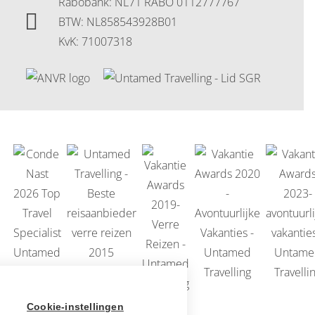
Rabobank: NL71 RABO 0112777767
BTW: NL858543928B01
KvK: 71007318
Cookie-instellingen