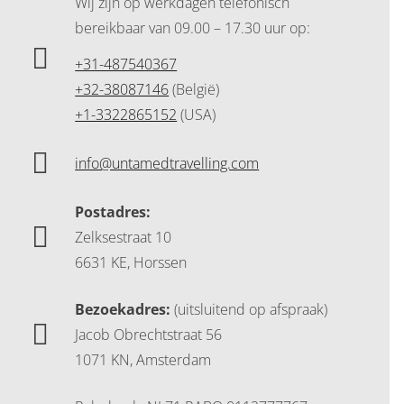
Wij zijn op werkdagen telefonisch
bereikbaar
van 09.00 – 17.30 uur op:
+31-487540367
+32-38087146
(België)
+1-3322865152
(USA)
info@untamedtravelling.com
Postadres:
Zelksestraat 10
6631 KE, Horssen
Bezoekadres:
(uitsluitend op afspraak)
Jacob Obrechtstraat 56
1071 KN, Amsterdam