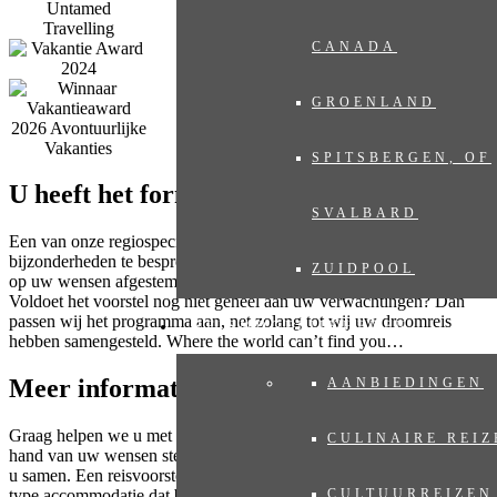
CANADA
GROENLAND
SPITSBERGEN, OF
U heeft het formulier ingevuld. En dan?
SVALBARD
Een van onze regiospecialisten neemt contact met u op om eventuele
bijzonderheden te bespreken, waarna u binnen twee werkdagen een
ZUIDPOOL
op uw wensen afgestemd reisvoorstel ontvangt, geheel vrijblijvend.
Voldoet het voorstel nog niet geheel aan uw verwachtingen? Dan
passen wij het programma aan, net zolang tot wij uw droomreis
REISMOGELIJKHEDEN
hebben samengesteld. Where the world can’t find you…
Meer informatie?
AANBIEDINGEN
Graag helpen we u met het samenstellen van uw droomreis. Aan de
CULINAIRE REIZ
hand van uw wensen stelt onze regiospecialist een reis op maat voor
u samen. Een reisvoorstel met hoogtepunten die u gekozen heeft, het
CULTUURREIZEN
type accommodatie dat bij u past en de reisduur die u wenst. Neem