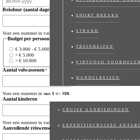
Reisduur (aantal dagen)
*
SHORT BREAKS
STRAND
Voer een nummer in van
1
tot
365
.
Budget per persoon (exclusief internationale vluchten)
*
TREINREIZEN
€ 3.000 - € 5.000
> € 5.000
> € 10.000
VIRTUOSO VOORDELE
Aantal volwassenen
*
WANDELREIZEN
Voer een nummer in van
1
tot
100
.
CRUISES
Aantal kinderen
CRUISE AANBIEDINGEN
Voer een nummer in van
0
tot
100
.
EXPEDITIECRUISES ANTAR
Aanvullende reiswensen / opmerkingen