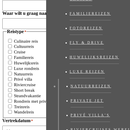
Waar wilt u graag naartoe?
*
FAMILIEREIZEN
FOTOREIZEN
Reistype
*
Culinaire reis
FLY & DRIVE
Cultuurreis
Cruise
HUWELIJKSREIZEN
Familiereis
Huwelijksreis
Luxe rondreis
LUXE REIZEN
Natuurreis
Privé villa
Riviercruise
NATUURREIZEN
Short break
Strandvakantie
PRIVATE JET
Rondreis met privé gids
Treinreis
Wandelreis
PRIVÉ VILLA’S
Vertrekdatum
*
RIVIERCRUISES WERE