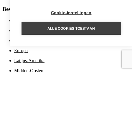
Bestemmingen
Cookie-instellingen
Afrika
ALLE COOKIES TOESTAAN
Azië
Caribbean
Europa
Latijns-Amerika
Midden-Oosten
Noord-Amerika
Oceanië en Polynesië
Poolgebieden
Inspiratie
Aanbiedingen