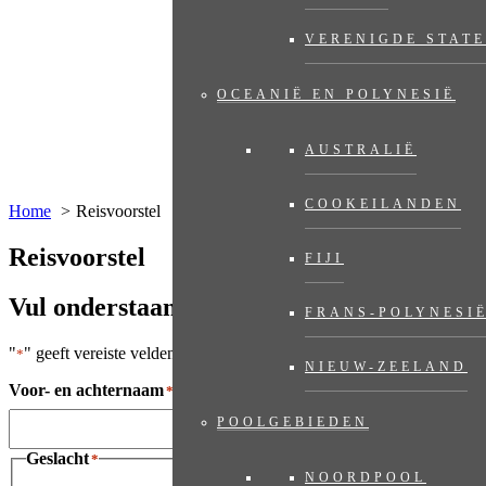
VERENIGDE STAT
OCEANIË EN POLYNESIË
AUSTRALIË
COOKEILANDEN
Home
Reisvoorstel
Reisvoorstel
FIJI
Vul onderstaand formulier in
FRANS-POLYNESI
"
" geeft vereiste velden aan
*
NIEUW-ZEELAND
Voor- en achternaam
*
POOLGEBIEDEN
Geslacht
*
NOORDPOOL