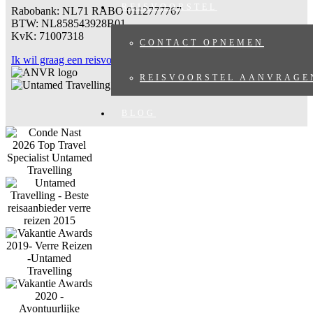
REISVOORSTEL
Rabobank: NL71 RABO 0112777767
BTW: NL858543928B01
KvK: 71007318
CONTACT OPNEMEN
Ik wil graag een reisvoorstel ontvangen
REISVOORSTEL AANVRAGE
BLOG