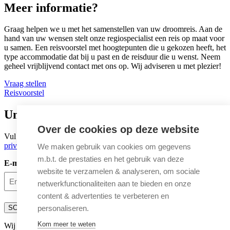
Meer informatie?
Graag helpen we u met het samenstellen van uw droomreis. Aan de
hand van uw wensen stelt onze regiospecialist een reis op maat voor
u samen. Een reisvoorstel met hoogtepunten die u gekozen heeft, het
type accommodatie dat bij u past en de reisduur die u wenst. Neem
geheel vrijblijvend contact met ons op. Wij adviseren u met plezier!
Vraag stellen
Reisvoorstel
Untamed inspiratie
Over de cookies op deze website
Vul uw e-mailadres in om u in te schrijven voor de nieuwsbrief (zie
privacyverklaring
)
We maken gebruik van cookies om gegevens
m.b.t. de prestaties en het gebruik van deze
E-mailadres
(Vereist)
website te verzamelen & analyseren, om sociale
netwerkfunctionaliteiten aan te bieden en onze
content & advertenties te verbeteren en
personaliseren.
SCHRIJF IN
Kom meer te weten
Wij zijn ook te volgen op: