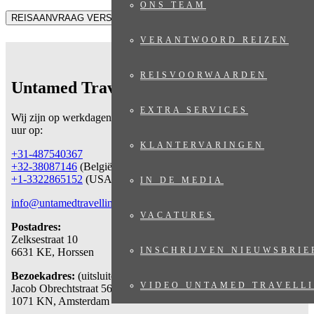
ONS TEAM
REISAANVRAAG VERSTUREN
VERANTWOORD REIZEN
REISVOORWAARDEN
Untamed Travelling
EXTRA SERVICES
Wij zijn op werkdagen telefonisch bereikbaar
van 09.00 – 17.30
uur op:
KLANTERVARINGEN
+31-487540367
+32-38087146
(België)
+1-3322865152
(USA)
IN DE MEDIA
info@untamedtravelling.com
VACATURES
Postadres:
Zelksestraat 10
INSCHRIJVEN NIEUWSBRIE
6631 KE, Horssen
Bezoekadres:
(uitsluitend op afspraak)
VIDEO UNTAMED TRAVELLI
Jacob Obrechtstraat 56
1071 KN, Amsterdam