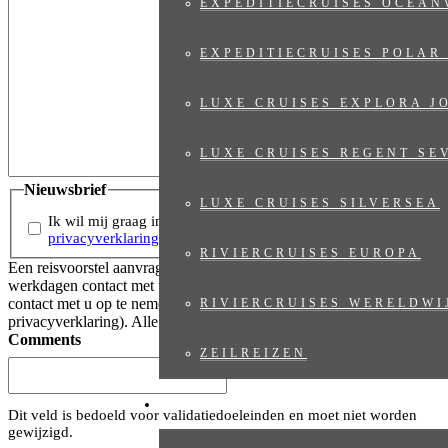
EXPEDITIECRUISES OCEAN
EXPEDITIECRUISES POLAR
LUXE CRUISES EXPLORA J
LUXE CRUISES REGENT SE
Nieuwsbrief
LUXE CRUISES SILVERSEA
Ik wil mij graag inschrijven voor de nieuwsbrief (
zie
privacyverklaring
)
RIVIERCRUISES EUROPA
Een reisvoorstel aanvragen is vrijblijvend. Wij nemen binnen 2
werkdagen contact met u op. Wij gebruiken uw gegevens om
contact met u op te nemen via e-mail of telefoon (zie
RIVIERCRUISES WERELDWI
privacyverklaring). Alle velden met een * zijn verplicht.
Comments
ZEILREIZEN
OVER ONS
Dit veld is bedoeld voor validatiedoeleinden en moet niet worden
gewijzigd.