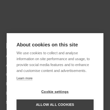
DESTINATIONS
About cookies on this site
We use cookies to collect and analyse
Africa
information on site performance and usage, to
Asia
provide social media features and to enhance
and customise content and advertisements.
Caribbean
Learn more
Europe
Cookie settings
Latin America
Middle East
ALLOW ALL COOKIES