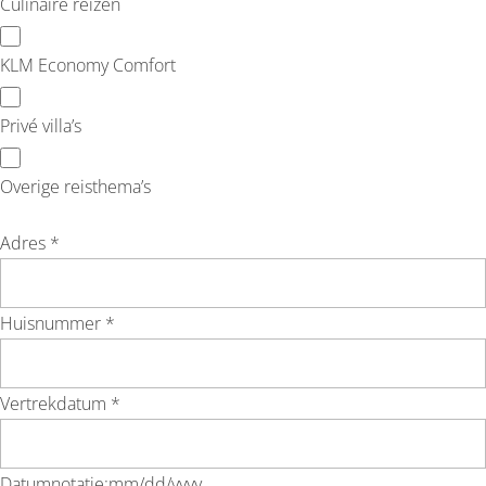
Culinaire reizen
KLM Economy Comfort
Privé villa’s
Overige reisthema’s
Adres *
Huisnummer *
Vertrekdatum *
Datumnotatie:mm/dd/yyyy