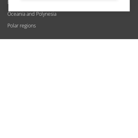
North America
Oceania and Polynesia
Polar regions
INSPIRATION
Beach holiday
Culinary travel
Cultural travel
Cruises
Family travel
Fly & Drive
Fly-in