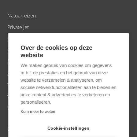
Natuurreizen
Private Jet
Privé villa’s
Over de cookies op deze
Riviercruises wereldwijd
website
Short breaks
We maken gebruik van cookies om gegevens
m.b.t. de prestaties en het gebruik van deze
Strand
website te verzamelen & analyseren, om
Treinreizen
sociale netwerkfunctionaliteiten aan te bieden en
onze content & advertenties te verbeteren en
Virtuoso voordelen
personaliseren.
Wandelreizen
Kom meer te weten
OVER ONS
Cookie-instellingen