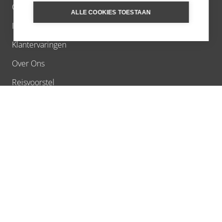
Contact
ALLE COOKIES TOESTAAN
Inschrijven nieuwsbrief
Klantervaringen
Over Ons
Reisvoorstel
Extra Services
Stel een vraag
Vacatures
Verantwoord reizen