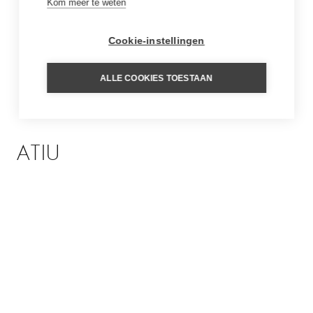
Kom meer te weten
Cookie-instellingen
ALLE COOKIES TOESTAAN
ATIU
Van modernisme verstoken natuurparadijs
MEER INFORMATIE