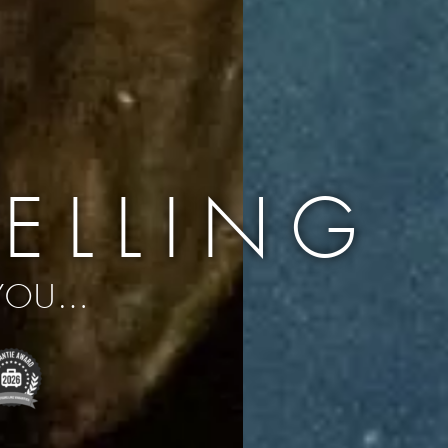
ELLING
 YOU…