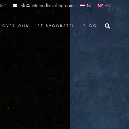
info@untamedtravelling.com
NL
EN
367
OVER ONS
REISVOORSTEL
BLOG