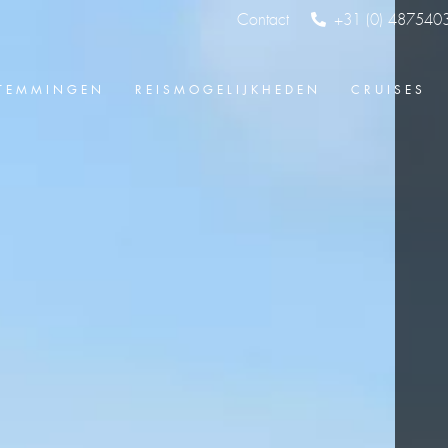
Contact
+31 (0) 487540
TEMMINGEN
REISMOGELIJKHEDEN
CRUISES