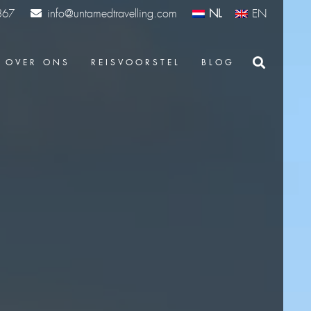
info@untamedtravelling.com
NL
EN
367
OVER ONS
REISVOORSTEL
BLOG