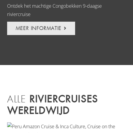
Ontdek het machtige Congobekken 9-daagse
Var
riviercruise
MEER INFORMATIE
RIVIERCRUISES
ALLE
WERELDWIJD