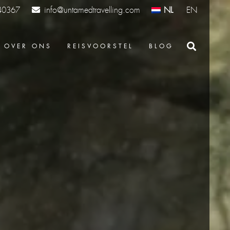
info@untamedtravelling.com
NL
EN
40367
OVER ONS
REISVOORSTEL
BLOG