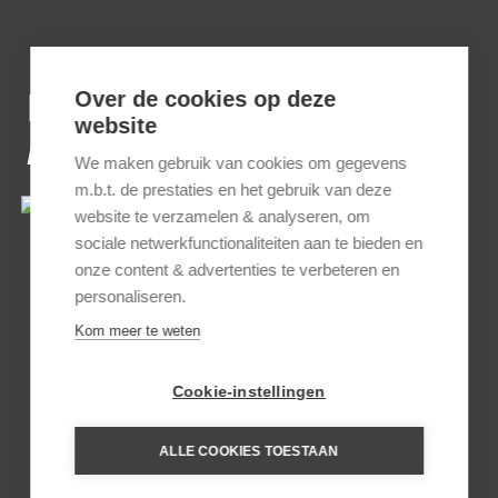
INSPIRATIE REIZEN VOOR
Over de cookies op deze
website
MATOBO HILLS
We maken gebruik van cookies om gegevens
m.b.t. de prestaties en het gebruik van deze
website te verzamelen & analyseren, om
sociale netwerkfunctionaliteiten aan te bieden en
onze content & advertenties te verbeteren en
personaliseren.
Kom meer te weten
RONDREIS HOOGTEPUNTEN
Cookie-instellingen
VAN ZIMBABWE
ALLE COOKIES TOESTAAN