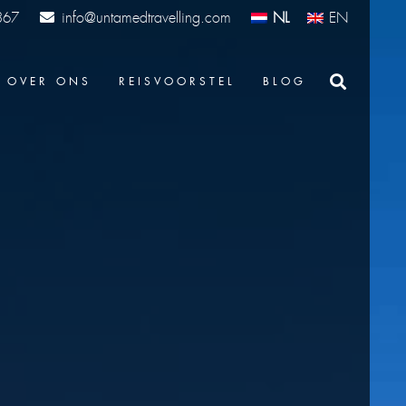
info@untamedtravelling.com
NL
EN
367
OVER ONS
REISVOORSTEL
BLOG