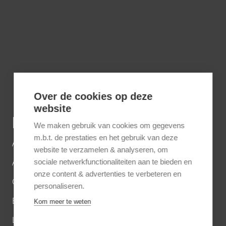
Over de cookies op deze
website
BESTEMMINGEN
We maken gebruik van cookies om gegevens
m.b.t. de prestaties en het gebruik van deze
Afrika
website te verzamelen & analyseren, om
Azië
sociale netwerkfunctionaliteiten aan te bieden en
onze content & advertenties te verbeteren en
Caribbean
personaliseren.
Europa
Kom meer te weten
Latijns-Amerika