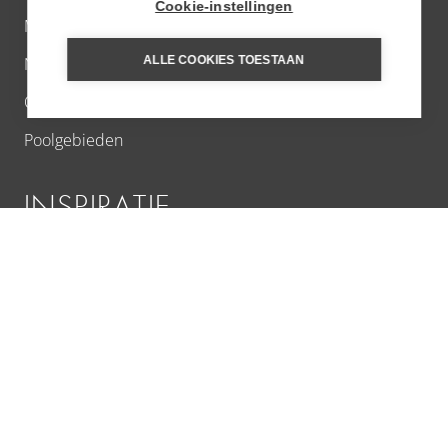
Cookie-instellingen
Midden-Oosten
ALLE COOKIES TOESTAAN
Noord-Amerika
Oceanië en Polynesië
Poolgebieden
INSPIRATIE
Aanbiedingen
Culinaire reizen
Cultuurreizen
Cruises
Fotoreizen
Familiereizen