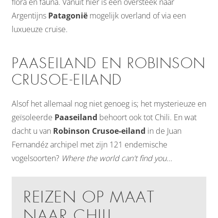
flora en fauna. Vanuit hier is een oversteek naar
Argentijns
Patagonië
mogelijk overland of via een
luxueuze cruise.
PAASEILAND EN ROBINSON
CRUSOE-EILAND
Alsof het allemaal nog niet genoeg is; het mysterieuze en
geïsoleerde
Paaseiland
behoort ook tot Chili. En wat
dacht u van
Robinson Crusoe-eiland
in de Juan
Fernandéz archipel met zijn 121 endemische
vogelsoorten?
Where the world can't find you...
REIZEN OP MAAT
NAAR CHILI