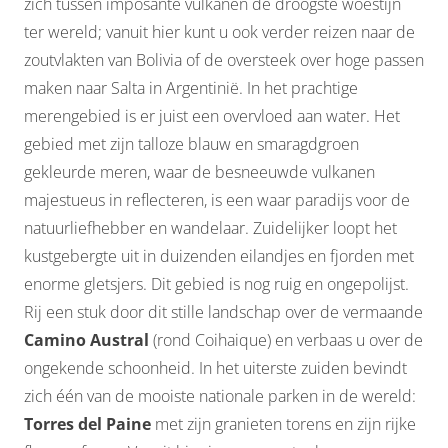
zich tussen imposante vulkanen de droogste woestijn
ter wereld; vanuit hier kunt u ook verder reizen naar de
zoutvlakten van Bolivia of de oversteek over hoge passen
maken naar Salta in Argentinië. In het prachtige
merengebied is er juist een overvloed aan water. Het
gebied met zijn talloze blauw en smaragdgroen
gekleurde meren, waar de besneeuwde vulkanen
majestueus in reflecteren, is een waar paradijs voor de
natuurliefhebber en wandelaar. Zuidelijker loopt het
kustgebergte uit in duizenden eilandjes en fjorden met
enorme gletsjers. Dit gebied is nog ruig en ongepolijst.
Rij een stuk door dit stille landschap over de vermaande
Camino Austral
(rond Coihaique) en verbaas u over de
ongekende schoonheid. In het uiterste zuiden bevindt
zich één van de mooiste nationale parken in de wereld:
Torres del Paine
met zijn granieten torens en zijn rijke