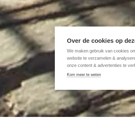
Over de cookies op dez
We maken gebruik van cookies om 
website te verzamelen & analyseren
onze content & advertenties te ver
Kom meer te weten
Home
Bestemmingen
Latijns-Amerika
Chili
Val