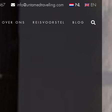
info@untamedtravelling.com
NL
EN
367
OVER ONS
REISVOORSTEL
BLOG