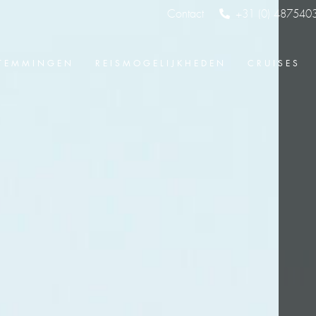
Contact
+31 (0) 487540
TEMMINGEN
REISMOGELIJKHEDEN
CRUISES