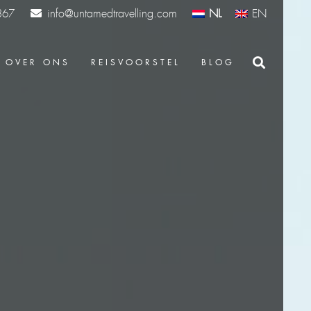
info@untamedtravelling.com
NL
EN
367
OVER ONS
REISVOORSTEL
BLOG