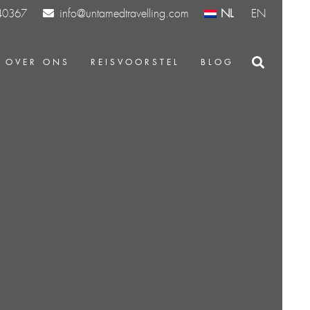
info@untamedtravelling.com
NL
EN
40367
OVER ONS
REISVOORSTEL
BLOG