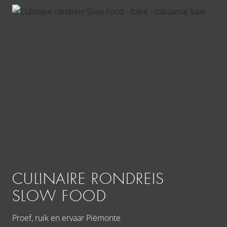
CULINAIRE RONDREIS
C
SLOW FOOD
Z
Proef, ruik en ervaar Piëmonte
Vol