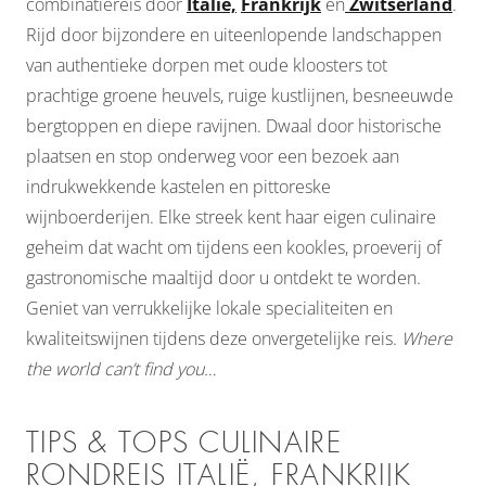
combinatiereis door
Italië,
Frankrijk
en
Zwitserland
.
Rijd door bijzondere en uiteenlopende landschappen
van authentieke dorpen met oude kloosters tot
prachtige groene heuvels, ruige kustlijnen, besneeuwde
bergtoppen en diepe ravijnen. Dwaal door historische
plaatsen en stop onderweg voor een bezoek aan
indrukwekkende kastelen en pittoreske
wijnboerderijen. Elke streek kent haar eigen culinaire
geheim dat wacht om tijdens een kookles, proeverij of
gastronomische maaltijd door u ontdekt te worden.
Geniet van verrukkelijke lokale specialiteiten en
kwaliteitswijnen tijdens deze onvergetelijke reis.
Where
the world can’t find you…
TIPS & TOPS CULINAIRE
RONDREIS ITALIË, FRANKRIJK