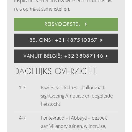
inspiratie. Vertel ons uw wensen en laat ons uw
reis op maat samenstellen.
REISVOORSTEL
BEL ONS: +31-487540367
VANUIT BELGIË: +32-38087146
DAGELIJKS OVERZICHT
1-3
Esvres-sur-Indres – ballonvaart,
sightseeing Amboise en begeleide
fietstocht
4-7
Fontevraud – l’Abbaye – bezoek
aan Villandry tuinen, wijncruise,