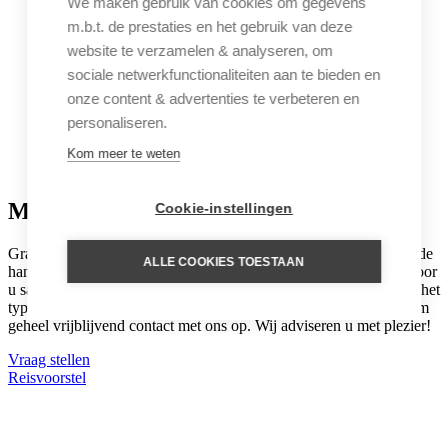
We maken gebruik van cookies om gegevens
m.b.t. de prestaties en het gebruik van deze
website te verzamelen & analyseren, om
sociale netwerkfunctionaliteiten aan te bieden en
onze content & advertenties te verbeteren en
personaliseren.
Kom meer te weten
Meer informatie?
Cookie-instellingen
Graag helpen we u met het samenstellen van uw droomreis. Aan de
ALLE COOKIES TOESTAAN
hand van uw wensen stelt onze regiospecialist een reis op maat voor
u samen. Een reisvoorstel met hoogtepunten die u gekozen heeft, het
type accommodatie dat bij u past en de reisduur die u wenst. Neem
geheel vrijblijvend contact met ons op. Wij adviseren u met plezier!
Vraag stellen
Reisvoorstel
Untamed inspiratie