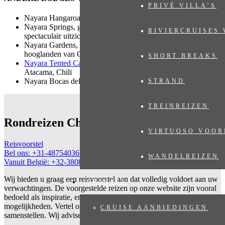
PRIVÉ VILLA’S
Nayara Hangaroa, Paaseiland, Chili
Nayara Springs, glamping op zijn best in de jungle met
RIVIERCRUISES
spectaculair uitzicht op de Arenal Vulkaan in Costa Rica
Nayara Gardens, Fortuna de San Carlos, in de noordelijke
hooglanden van Costa Rica
SHORT BREAKS
Nayara Tented Camp
, een oase op 3 km van San Pedro de
Atacama, Chili
Nayara Bocas del Toro, in Bocas del Toro, Panama
STRAND
TREINREIZEN
Rondreizen Chili
VIRTUOSO VOOR
Reisvoorstel
Bel ons: +31-487540367
WANDELREIZEN
Vanuit België: +32-38087146
Wij bieden u graag een reisvoorstel aan dat volledig voldoet aan uw
CRUISES
verwachtingen. De voorgestelde reizen op onze website zijn vooral
bedoeld als inspiratie, en tonen slechts een kleine greep uit de
mogelijkheden. Vertel ons uw wensen en laat ons uw reis op maat
CRUISE AANBIEDINGEN
samenstellen. Wij adviseren u met plezier!