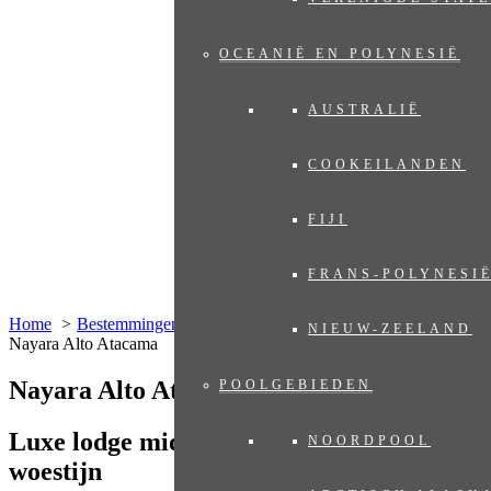
OCEANIË EN POLYNESIË
AUSTRALIË
COOKEILANDEN
FIJI
FRANS-POLYNESI
Home
Bestemmingen
Latijns-Amerika
Chili
NIEUW-ZEELAND
Nayara Alto Atacama
Nayara Alto Atacama
POOLGEBIEDEN
Luxe lodge midden in de Atacama
NOORDPOOL
woestijn