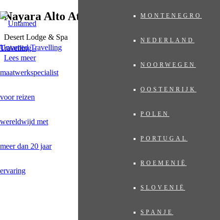
Nayara Alto Atacama
MONTENEGRO
Desert Lodge & Spa
NEDERLAND
Untamed Travelling
Lees meer
NOORWEGEN
OOSTENRIJK
POLEN
PORTUGAL
ROEMENIË
SLOVENIË
SPANJE