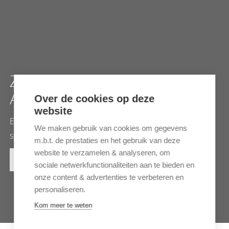
ZAMBEZI EXPEDITIONS VAN
AFRICAN BUSH CAMPS
Over de cookies op deze
website
Een authentieke en rustieke ervaring te midden van
We maken gebruik van cookies om gegevens
spectaculaire landschappen
m.b.t. de prestaties en het gebruik van deze
website te verzamelen & analyseren, om
MEER INFORMATIE
sociale netwerkfunctionaliteiten aan te bieden en
onze content & advertenties te verbeteren en
personaliseren.
Kom meer te weten