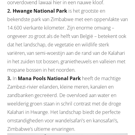
oorverdovend lawaai hier in een nauwe kloof.
2.
Hwange National Park
is het grootste en
bekendste park van Zimbabwe met een oppervlakte van
14.600 vierkante kilometer. Zijn enorme omvang –
ongeveer zo groot als de helft van België – betekent ook
dat het landschap, de vegetatie en wildlife sterk
variëren, van semi-woestijn aan de rand van de Kalahari
in het zuiden tot bossen, granietheuvels en valleien met
mopane bossen in het noorden.
3.
In
Mana Pools National Park
heeft de machtige
Zambezi-rivier eilanden, kleine meren, kanalen en
zandbanken gecreëerd. De overvloed aan water en
weelderig groen staan in schril contrast met de droge
Kalahari in Hwange. Het landschap biedt de perfecte
omstandigheden voor wandelsafari’s en kanosafari’s,
Zimbabwe’s ultieme ervaringen.