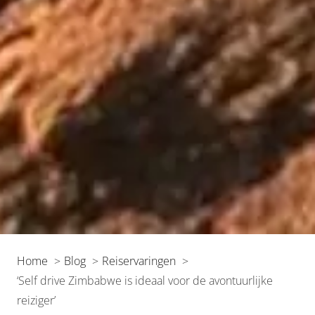
Home
Blog
Reiservaringen
‘Self drive Zimbabwe is ideaal voor de avontuurlijke
reiziger’