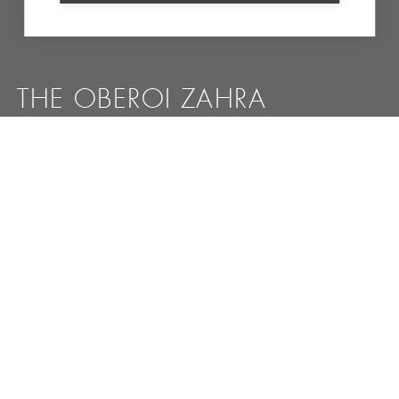
THE OBEROI ZAHRA
Vaar in stijl van Aswan naar Luxor en vice versa
MEER INFORMATIE