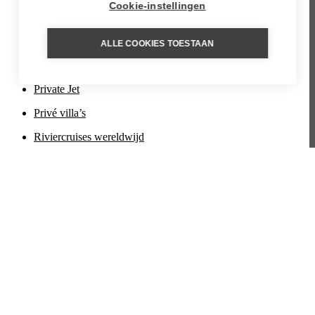
Cookie-instellingen
Huwelijksreizen
Luxe reizen
ALLE COOKIES TOESTAAN
Natuurreizen
Private Jet
Privé villa’s
Riviercruises wereldwijd
Short breaks
Strand
Treinreizen
Virtuoso voordelen
Wandelreizen
Over ons
Contact