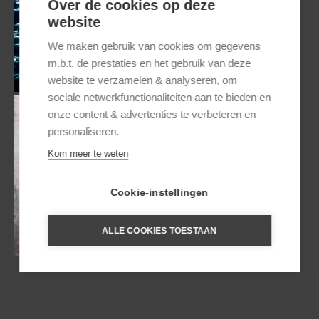
Over de cookies op deze
website
RONDREIS GRANDE COMORE
We maken gebruik van cookies om gegevens
m.b.t. de prestaties en het gebruik van deze
EN MOHÉLI
website te verzamelen & analyseren, om
sociale netwerkfunctionaliteiten aan te bieden en
onze content & advertenties te verbeteren en
personaliseren.
Kom meer te weten
RONDREIS GRANDE
Cookie-instellingen
COMORE, MOHÉLI EN
ANJOUAN
ALLE COOKIES TOESTAAN