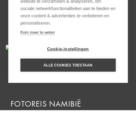
website te verzamelen & analyseren, om
sociale netwerkfunctionaliteiten aan te bieden en
onze content & advertenties te verbeteren en
personaliseren.
FAMILIEREIS NAMIBIË
Kom meer te weten
Cookie-instellingen
ALLE COOKIES TOESTAAN
FOTOREIS NAMIBIË