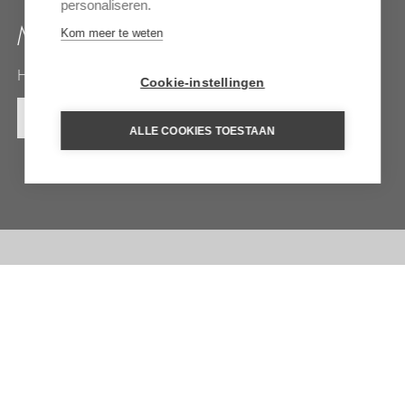
personaliseren.
MANTIS HOTEL ST. HELENA
Kom meer te weten
Historisch juweel omgeven door natuurlijke schoonheid
Cookie-instellingen
MEER INFORMATIE
ALLE COOKIES TOESTAAN