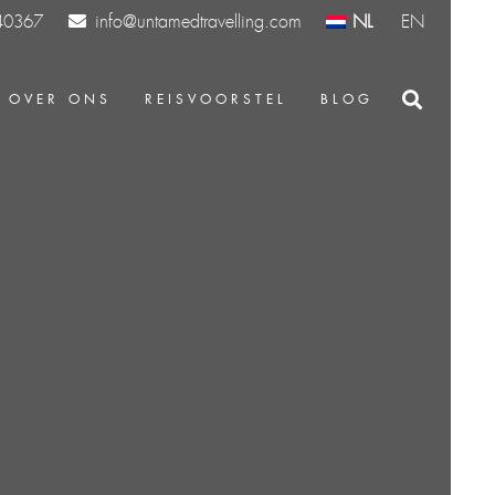
info@untamedtravelling.com
NL
EN
40367
OVER ONS
REISVOORSTEL
BLOG