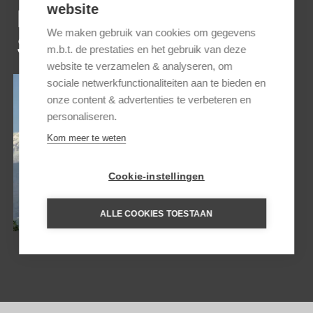
website
INSPIRATIE REIZEN VOOR
We maken gebruik van cookies om gegevens
SICILIË
m.b.t. de prestaties en het gebruik van deze
website te verzamelen & analyseren, om
sociale netwerkfunctionaliteiten aan te bieden en
onze content & advertenties te verbeteren en
personaliseren.
Kom meer te weten
Cookie-instellingen
RONDREIS SICILIË EN
EOLISCHE EILANDEN
ALLE COOKIES TOESTAAN