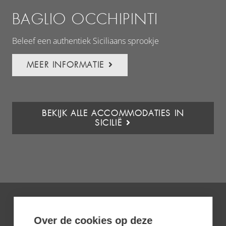
BAGLIO OCCHIPINTI
H
Beleef een authentiek Siciliaans sprookje
Aut
eil
MEER INFORMATIE
BEKIJK ALLE ACCOMMODATIES IN
SICILIË
Over de cookies op deze