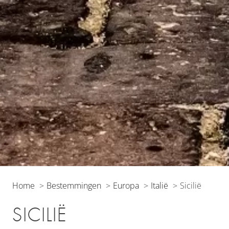
Home
Bestemmingen
Europa
Italië
Sicilië
SICILIË