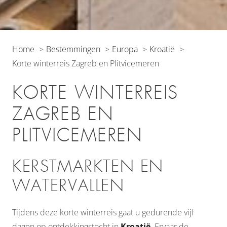
Home
Bestemmingen
Europa
Kroatië
Korte winterreis Zagreb en Plitvicemeren
KORTE WINTERREIS
ZAGREB EN
PLITVICEMEREN
KERSTMARKTEN EN
WATERVALLEN
Tijdens deze korte winterreis gaat u gedurende vijf
dagen op ontdekkingstocht in
Kroatië
. Ervaar de