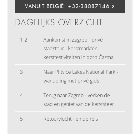
VANUIT BELGIË: +32-38087146
DAGELIJKS OVERZICHT
1-2
Aankomst in Zagreb - privé
stadstour - kerstmarkten -
kerstfestiviteiten in dorp Čazma
3
Naar Plitvice Lakes National Park -
wandeling met privé gids
4
Terug naar Zagreb - verken de
stad en geniet van de kerstsfeer
5
Retourvlucht - einde reis