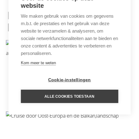
website
INSPIRATIE REIZEN VOOR
We maken gebruik van cookies om gegevens
m.b.t. de prestaties en het gebruik van deze
KROATIË
website te verzamelen & analyseren, om
sociale netwerkfunctionaliteiten aan te bieden en
onze content & advertenties te verbeteren en
personaliseren.
Kom meer te weten
Cookie-instellingen
ALLE COOKIES TOESTAAN
RONDREIS CENTRAAL-EUROPA