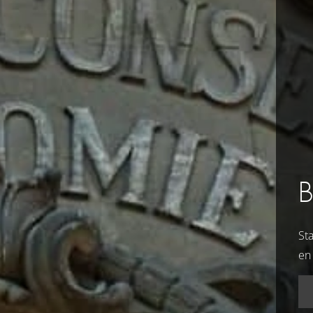
St
en