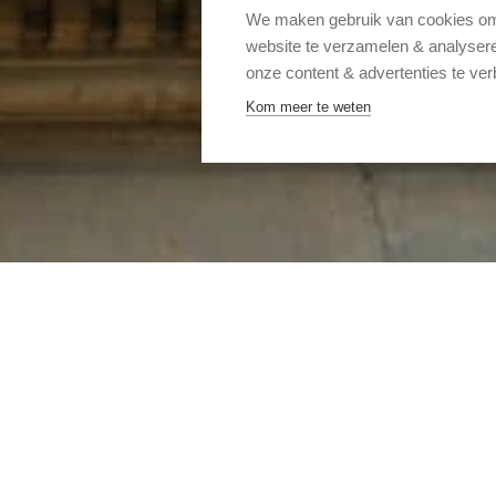
We maken gebruik van cookies om 
website te verzamelen & analyseren
onze content & advertenties te ver
Kom meer te weten
Home
Bestemmingen
Europa
Roemenië
Boeka
BOEKAREST