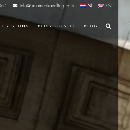
info@untamedtravelling.com
NL
EN
367
OVER ONS
REISVOORSTEL
BLOG