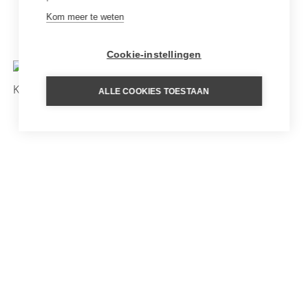
LUXE RONDREIS WILD
Kom meer te weten
SCHOTLAND
Cookie-instellingen
ALLE COOKIES TOESTAAN
RONDREIS SCHOTLAND MET
PRIVÉ GIDS