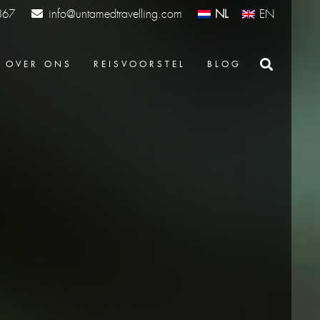
info@untamedtravelling.com
NL
EN
367
OVER ONS
REISVOORSTEL
BLOG