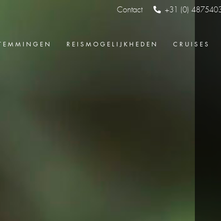
Contact
+31 (0) 487540
TEMMINGEN
REISMOGELIJKHEDEN
CRUISES