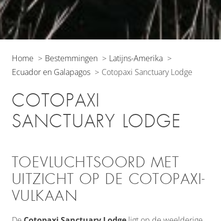
Home
Bestemmingen
Latijns-Amerika
Ecuador en Galapagos
Cotopaxi Sanctuary Lodge
COTOPAXI
SANCTUARY LODGE
TOEVLUCHTSOORD MET
UITZICHT OP DE COTOPAXI-
VULKAAN
De
Cotopaxi Sanctuary Lodge
ligt op de weelderige