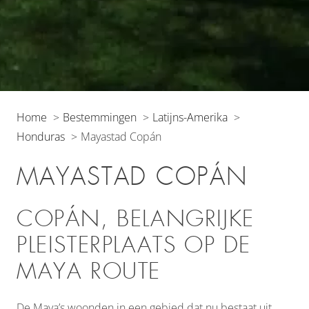
Home
Bestemmingen
Latijns-Amerika
Honduras
Mayastad Copán
MAYASTAD COPÁN
COPÁN, BELANGRIJKE
PLEISTERPLAATS OP DE
MAYA ROUTE
De Maya’s woonden in een gebied dat nu bestaat uit