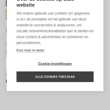
VRAAG STELLEN
website
We maken gebruik van cookies om gegevens
REISVOORSTEL
m.b.t. de prestaties en het gebruik van deze
website te verzamelen & analyseren, om
UNTAMED INSPIRATIE
sociale netwerkfunctionaliteiten aan te bieden en
onze content & advertenties te verbeteren en
personaliseren.
Vul uw e-mailadres in om u in te schrijven voor de
Kom meer te weten
nieuwsbrief (zie
privacyverklaring
)
SCHRIJF IN
Cookie-instellingen
Wij zijn ook te volgen op:
ALLE COOKIES TOESTAAN