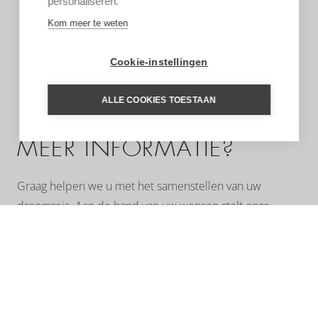
personaliseren.
Kom meer te weten
Cookie-instellingen
ALLE COOKIES TOESTAAN
MEER INFORMATIE?
Graag helpen we u met het samenstellen van uw
droomreis. Aan de hand van uw wensen stelt onze
regiospecialist een reis op maat voor u samen. Een
reisvoorstel met hoogtepunten die u gekozen heeft, het
type accommodatie dat bij u past en de reisduur die u
wenst. Neem geheel vrijblijvend contact met ons op. Wij
adviseren u met plezier!