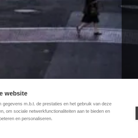
e website
gegevens m.b.t. de prestaties en het gebruik van deze
, om sociale netwerkfunctionaliteiten aan te bieden en
beteren en personaliseren.