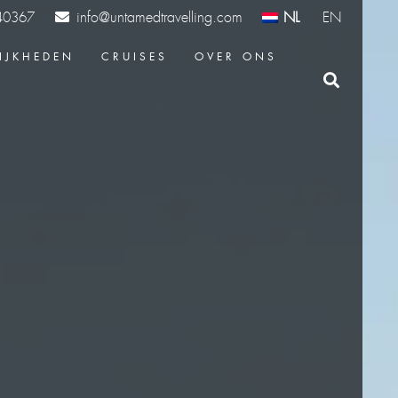
info@untamedtravelling.com
NL
EN
40367
IJKHEDEN
CRUISES
OVER ONS