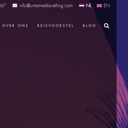
info@untamedtravelling.com
NL
EN
367
OVER ONS
REISVOORSTEL
BLOG