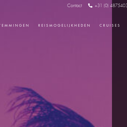
Contact
+31 (0) 487540
TEMMINGEN
REISMOGELIJKHEDEN
CRUISES